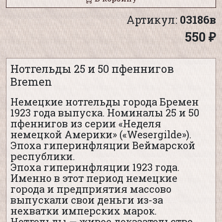
Артикул:
03186в
550 ₽
Нотгельды 25 и 50 пфеннигов
Bremen
Немецкие нотгельды города Бремен
1923 года выпуска. Номиналы 25 и 50
пфеннигов из серии «Неделя
немецкой Америки» («Wesergilde»).
Эпоха гиперинфляции Веймарской
республики.
Эпоха гиперинфляции 1923 года.
Именно в этот период немецкие
города и предприятия массово
выпускали свои деньги из-за
нехватки имперских марок.
Нотгельды — живое доказательство