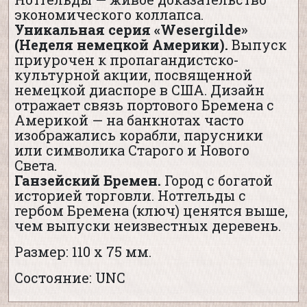
экономического коллапса.
Уникальная серия «Wesergilde»
(Неделя немецкой Америки).
Выпуск
приурочен к пропагандистско-
культурной акции, посвященной
немецкой диаспоре в США. Дизайн
отражает связь портового Бремена с
Америкой — на банкнотах часто
изображались корабли, парусники
или символика Старого и Нового
Света.
Ганзейский Бремен.
Город с богатой
историей торговли. Нотгельды с
гербом Бремена (ключ) ценятся выше,
чем выпуски неизвестных деревень.
Размер: 110 х 75 мм.
Состояние: UNC