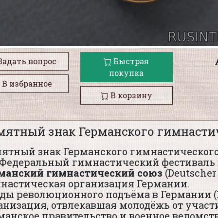
Задать вопрос
Быстрая
покупка
В избранное
В корзину
мятный знак Германского гимнасти
ятный знак Германского гимнастического
 Федеральный гимнастический фестиваль в 
манский гимнастический союз
(Deutscher
настическая организация Германии.
оды революционного подъёма в Германии (1
анизация, отвлекавшая молодёжь от участи
манское правительство и военное ведомст