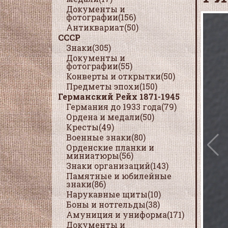
Документы и
фотографии(156)
Антиквариат(50)
СССР
Знаки(305)
Документы и
фотографии(55)
Конверты и открытки(50)
Предметы эпохи(150)
Германский Рейх 1871-1945
Германия до 1933 года(79)
Ордена и медали(50)
Кресты(49)
Военные знаки(80)
Орденские планки и
миниатюры(56)
Знаки организаций(143)
Памятные и юбилейные
знаки(86)
Нарукавные щиты(10)
Боны и нотгельды(38)
Амуниция и униформа(171)
Документы и