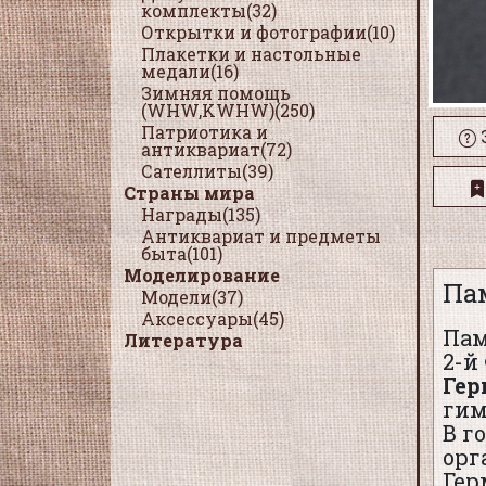
комплекты(32)
Открытки и фотографии(10)
Плакетки и настольные
медали(16)
Зимняя помощь
(WHW,KWHW)(250)
Патриотика и
антиквариат(72)
Сателлиты(39)
Страны мира
Награды(135)
Антиквариат и предметы
быта(101)
Моделирование
Па
Модели(37)
Аксессуары(45)
Пам
Литература
2-й
Гер
гим
В г
орг
Гер