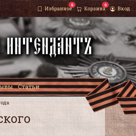
0
0
Избранное
Корзина
Вход
зывы
Статьи
года
ского