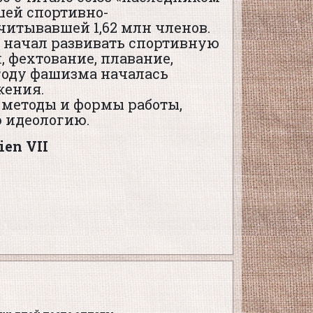
йшей спортивно-
итывавшей 1,62 млн членов.
 начал развивать спортивную
, фехтование, плавание,
 году фашизма началась
жения.
 методы и формы работы,
 идеологию.
ien
VII