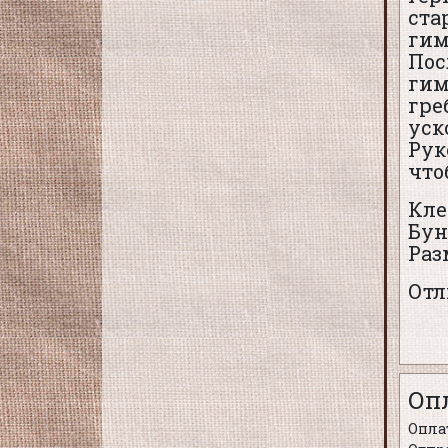
ста
гим
Пос
гим
гре
уск
Рук
что
Кле
Бун
Раз
Отл
Оп
Оплат