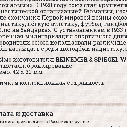
рой армии». К 1928 году союз стал крупне
настической организацией Германии, насч
ле окончания Первой мировой войны союз
настику, лёгкую атлетику, футбол, гандбол
блю на байдарках. С установлением в 1933
оренная милитаризация спортивного дви
оводители союза использовали различные
бы насаждать среди молодёжи нацистскую
ймо изготовителя:
REINEMER &
SPIEGEL
W
тметалл, бронзирование
мер: 42 х 30 мм
ичная коллекционная сохранность
лата и доставка
а лота производится в Российских рублях.