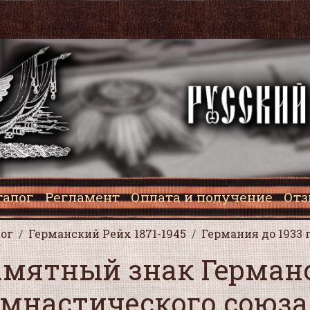
талог
Регламент
Оплата и получение
От
ог
Германский Рейх 1871-1945
Германия до 1933 
мятный знак Герман
мнастического союза