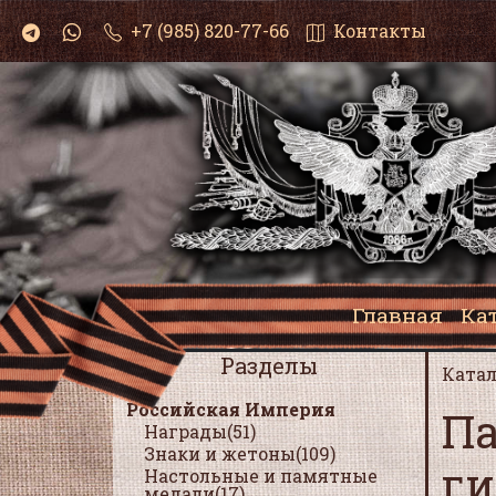
+7 (985) 820-77-66
Контакты
Главная
Ка
Разделы
Катал
Российская Империя
Па
Награды(51)
Знаки и жетоны(109)
ги
Настольные и памятные
медали(17)