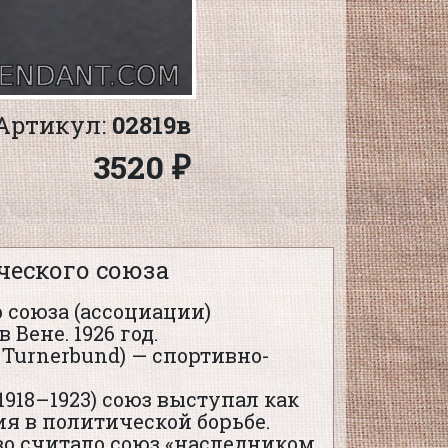
Артикул:
02819в
3520 ₽
ческого союза
 союза (ассоциации)
Вене. 1926 год.
 Turnerbund) — спортивно-
918–1923) союз выступал как
я в политической борьбе.
во считало союз «наследником