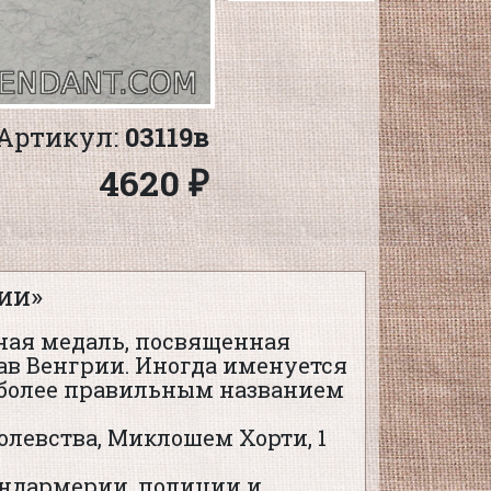
Артикул:
03119в
4620 ₽
ии»
тная медаль, посвященная
ав Венгрии. Иногда именуется
о более правильным названием
олевства, Миклошем Хорти, 1
андармерии, полиции и