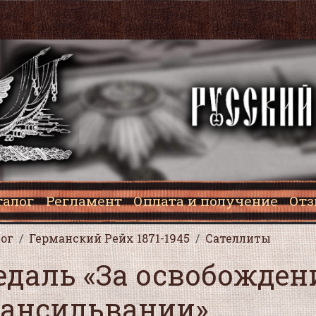
талог
Регламент
Оплата и получение
От
ог
Германский Рейх 1871-1945
Сателлиты
даль «За освобожден
рансильвании»