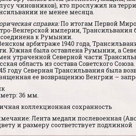
пусу чиновников), кто прослужил на терр
нсильвании не менее месяца.
орическая справка:
По итогам Первой Миро
тро-Венгерской империи, Трансильвания б
соединена к Румынии.
Венском арбитраже 1940 года, Трансильван
ти. Южная была оставлена Румынии, а Сев
мен утраченной Северной части Трансиль
сская область из состава Советского Союза.
945 году Северная Трансильвания была воз
вященная ее возвращению Венгрии – запр
нк
метр: 36 мм.
ичная коллекционная сохранность
мечание: Лента медали послевоенная (Авс
цвету и размеру соответствует подлинной