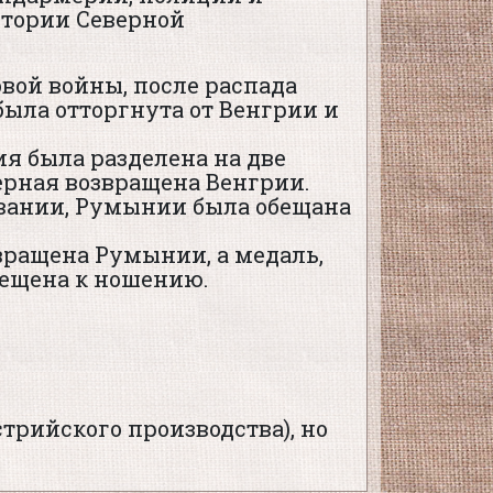
итории Северной
вой войны, после распада
ыла отторгнута от Венгрии и
ия была разделена на две
ерная возвращена Венгрии.
вании, Румынии была обещана
вращена Румынии, а медаль,
ещена к ношению.
трийского производства), но