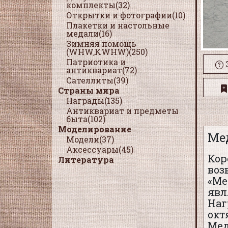
комплекты(32)
Открытки и фотографии(10)
Плакетки и настольные
медали(16)
Зимняя помощь
(WHW,KWHW)(250)
Патриотика и
антиквариат(72)
Сателлиты(39)
Страны мира
Награды(135)
Антиквариат и предметы
быта(102)
Моделирование
Ме
Модели(37)
Аксессуары(45)
Кор
Литература
воз
«Ме
явл
Наг
окт
Мед