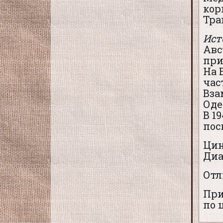
кор
Тра
Ист
Авс
при
На 
час
Вза
Оде
В 1
пос
Ци
Диа
Отл
При
по 