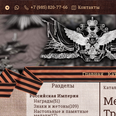
+7 (985) 820-77-66
Контакты
Главная
Ка
Разделы
Катал
Российская Империя
Ме
Награды(51)
Знаки и жетоны(109)
Т
Настольные и памятные
медали(17)