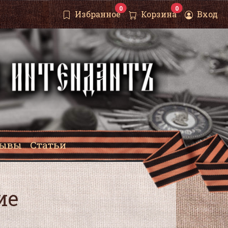
0
0
Избранное
Корзина
Вход
зывы
Статьи
ие