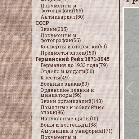
Документы и
фотографии(156)
Антиквариат(50)
СССР
Знаки(305)
Документы и
фотографии(55)
Конверты и открытки(50)
Предметы эпохи(150)
Германский Рейх 1871-1945
Германия до 1933 года(79)
Ордена и медали(50)
Кресты(49)
Военные знаки(80)
Орденские планки и
миниатюры(56)
Знаки организаций(143)
Памятные и юбилейные
знаки(86)
Нарукавные щиты(10)
Боны и нотгельды(38)
Амуниция и униформа(171)
Документы и