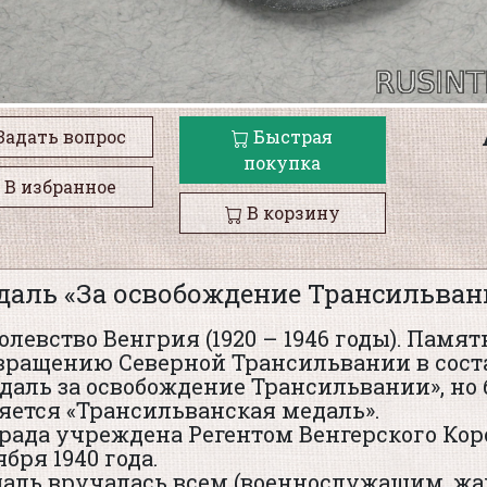
Задать вопрос
Быстрая
покупка
В избранное
В корзину
даль «За освобождение Трансильван
олевство Венгрия (1920 – 1946 годы). Памя
вращению Северной Трансильвании в сост
даль за освобождение Трансильвании», н
яется «Трансильванская медаль».
рада учреждена Регентом Венгерского Кор
ября 1940 года.
аль вручалась всем (военнослужащим, ж