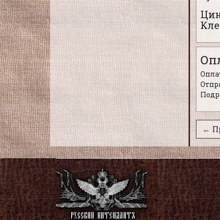
Цин
Кле
Оп
Оплат
Отпра
Подр
← П