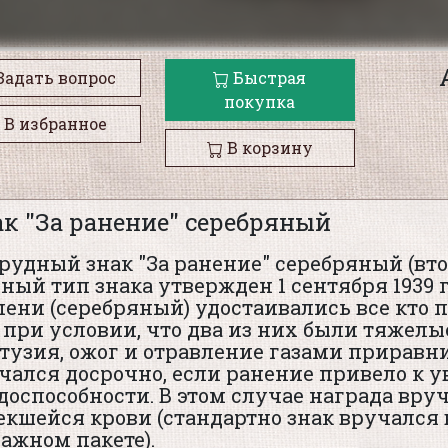
Задать вопрос
Быстрая
покупка
В избранное
В корзину
к "За ранение" серебряный
рудный знак "За ранение" серебряный (вто
ный тип знака утвержден 1 сентября 1939 г
пени (серебряный) удостаивались все кто
 при условии, что два из них были тяжелые
тузия, ожог и отравление газами приравн
чался досрочно, если ранение привело к 
доспособности. В этом случае награда вру
екшейся крови (стандартно знак вручался 
ажном пакете).