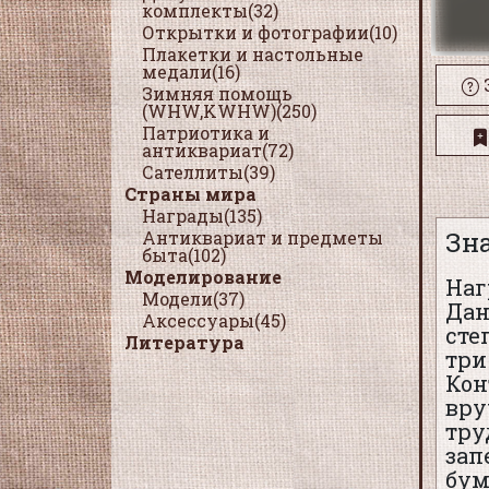
комплекты(32)
Открытки и фотографии(10)
Плакетки и настольные
медали(16)
Зимняя помощь
(WHW,KWHW)(250)
Патриотика и
антиквариат(72)
Сателлиты(39)
Страны мира
Награды(135)
Зна
Антиквариат и предметы
быта(102)
Моделирование
Наг
Модели(37)
Дан
Аксессуары(45)
сте
Литература
три
Кон
вру
тру
зап
бум