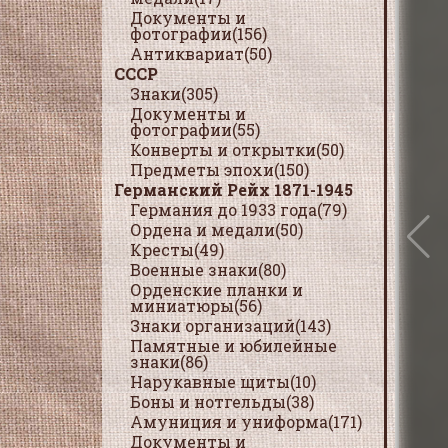
Документы и
фотографии(156)
Антиквариат(50)
СССР
Знаки(305)
Документы и
фотографии(55)
Конверты и открытки(50)
Предметы эпохи(150)
Германский Рейх 1871-1945
Германия до 1933 года(79)
Ордена и медали(50)
Кресты(49)
Военные знаки(80)
Орденские планки и
миниатюры(56)
Знаки организаций(143)
Памятные и юбилейные
знаки(86)
Нарукавные щиты(10)
Боны и нотгельды(38)
Амуниция и униформа(171)
Документы и