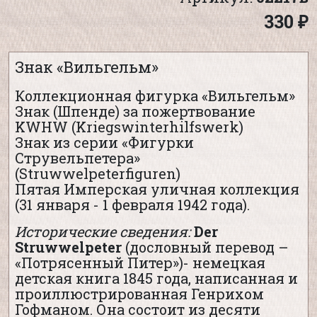
330 ₽
Знак «Вильгельм»
Коллекционная фигурка «Вильгельм»
Знак (Шпенде) за пожертвование
KWHW (Kriegswinterhilfswerk)
Знак из серии «Фигурки
Струвельпетера»
(Struwwelpeterfiguren)
Пятая Имперская уличная коллекция
(31 января - 1 февраля 1942 года).
Исторические сведения:
Der
Struwwelpeter
(дословный перевод –
«Потрясенный Питер»)- немецкая
детская книга 1845 года, написанная и
проиллюстрированная Генрихом
Гофманом. Она состоит из десяти