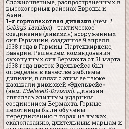
Сложноцветные, распространённых в
высокогорных районах Европы и
Азии.
1-я горнопехотная дивизия
(нем.
1.
Gebirgs-Division
) - тактическое
соединение (дивизия) вооруженных
сил Германии, созданное 9 апреля
1938 года в Гармиш-Партенкирхене,
Бавария. Решением командования
сухопутных сил Вермахта от 31 марта
1938 года цветок Эдельвейса был
определён в качестве эмблемы
дивизии, в связи с этим её также
называли дивизией «
Эдельвейс
»
(нем.
Edelweiß-Division
). Дивизия
являлась элитным ударным
соединением Вермахта. Горные
пехотинцы были обучены
передвижению в горах на лыжах,
скалолазанию, длительным маршам и
выживанию в суровых условиях. Во