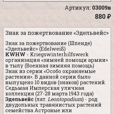
Артикул:
03009в
880 ₽
Знак за пожертвование «Эдельвейс»
Знак за пожертвование (Шпенде)
«Эдельвейс» (Edelweiß)
KWHW
- Kriegswinterhilfswerk
организация «зимней помощи армии»
в тылу (Военная зимняя помощь)
Знак из серии «Особо охраняемые
растения». В данной серии было
выпущено 10 видов (знаков) растений.
Седьмая Имперская уличная
коллекция (27-28 марта 1943 года)
Эдельвейс
(лат.
Leontop
o
dium
) - род
двудольных травянистых растений
семейства Астровые или