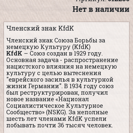
Нет в наличии
Членский знак KfdK
Членский знак Союза Борьбы за
немецкую Культуру (KfdK)
KfdK
– Союз создан в 1929 году.
Основная задача - распространение
нацистского влияния на немецкую
культуру с целью вытеснения
"еврейского засилья в культурной
жизни Германии". В 1934 году союз
был реструктурирован, получил
новое название «Национал
Социалистическое Культурное
Сообщество» (NSKG). За неполные
шесть лет членами KfdK успели
побывать почти 36 тысяч человек.