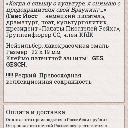
«
Когда я слышу о культуре, я снимаю с
предохранителя свой Браунинг…»
(
Ганс Йост
– немецкий писатель,
драматург, поэт, культурполитик,
президент «Палаты Писателей Рейха»,
Группенфюрер СС, член KfdK.
Нейзильбер, лакокрасочная эмаль
Размер: 22 х 19 мм
Клеймо патентной защиты:
GES.
GESCH.
!!!!!
Редкий. Превосходная
коллекционная сохранность
Оплата и доставка
Оплата лота производится в Российских рублях.
Отправка лота почтой России осуществляется в