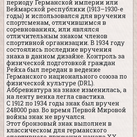
периоду Германской империи или
Веймарской республики (1913–1930-е
годы) и использовался для вручения
спортсменам, отличившимся в
соревнованиях, или являлся
отличительным знаком членов
спортивной организации. В 1934 году
состоялись последние вручения
знака в данном дизайне. Контроль за
физической подготовкой граждан
Рейха был передан в ведение
Германского национального союза по
физической культуре (DRL).
Аббревиатура на знаке изменилась, а
на ленту венка легла свастика.
С 1912 по 1934 годы знак был вручен
248000 раз. Во время Первой Мировой
войны знак не вручался.
Этот бронзовый знак выполнен в
классическом для германского
спортивного движения начала XX