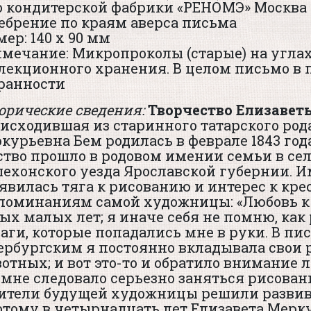
о кондитерской фабрики «РЕНОМЭ» Москва
ебрение по краям аверса письма
мер: 140 х 90 мм
мечание: Микропроколы (старые) на угла
лекционного хранения. В целом письмо в
ранности
орические сведения:
Творчество Елизавет
исходившая из старинного татарского род
курьевна Бем родилась в феврале 1843 года
ство прошло в родовом имении семьи в се
ехонского уезда Ярославской губернии. И
явилась тяга к рисованию и интерес к кре
поминаниям самой художницы: «Любовь к 
ых малых лет; я иначе себя не помню, как
аги, которые попадались мне в руки. В пи
ербургским я постоянно вкладывала свои 
отных; и вот это-то и обратило внимание
 мне следовало серьезно заняться рисован
ители будущей художницы решили развив
отому в четырнадцать лет Елизавета Мерку