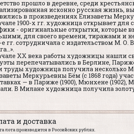
детство прошло в деревне, среди крестьянс
ализированная исконно русская жизнь, 
вились в произведениях Елизаветы Мерку
ачале 1900-х гг. художница открывает для
фики - оригинальные открытки, которые 
ьшими, для своего времени, тиражами и н
0-е гг. сотрудничала с издательством М. О.
га…».
ачале XX века работы художницы нашли св
уэты перепечатывались в Берлине, Париже,
и труды художница получила несколько М
заветы Меркурьевны Бём (с 1868 года) уч
тавках — в Париже (1900), Мюнхене (1902), М
али. В Милане художница получила золот
лата и доставка
а лота производится в Российских рублях.