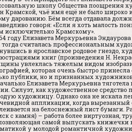
исовальную школу Общества поощрения ху
н Крамской, чьё имя ещё не было широко 
му дарованию. Бём всегда отдавала должн
аведливо говоря: «Если я хоть малость пон
м исключительно Крамскому».
864 году Елизавета Меркурьевна Эндаурова
 тогда считалась профессиональным худ
нувшись в ярославское родовое гнездо, х
юстрациями книг (произведения Н. Некрас
щины увлеклась тяжелым видом изобрази
ографией, которая очень быстро принесла 
ько публики, но и признанных художников
ачально Елизавета Меркурьевна тяготела 
ии. Силуэт, как художественное средство 
одую художницу. Однако она не искала лег
очевидной аппликации, когда вырезанный 
леивается на белоснежный лист бумаги. Р
иск с камня) – работа более виртуозная, тр
позволяющая самой выпускать книжечки 
ематикой у молодой романтичной художни