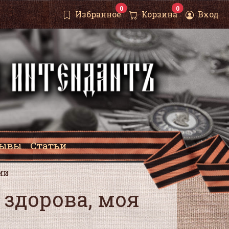
0
0
Избранное
Корзина
Вход
зывы
Статьи
ии
 здорова, моя