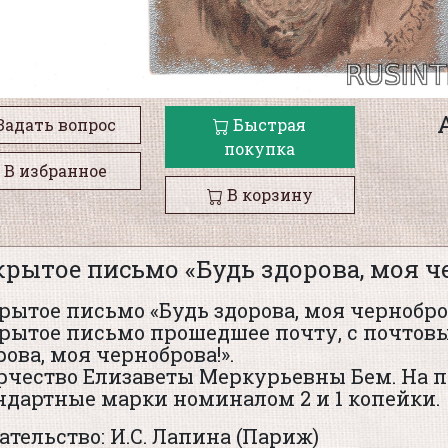
Задать вопрос
Быстрая
покупка
В избранное
В корзину
рытое письмо «Будь здорова, моя ч
рытое письмо «Будь здорова, моя чернобро
рытое письмо прошедшее почту, с почтовы
рова, моя черноброва!».
рчество Елизаветы Меркурьевны Бем. На п
ндартные марки номиналом 2 и 1 копейки.
ательство: И.С. Лапина (Париж)