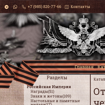
+7 (985) 820-77-66
Контакты
Главная
Ка
Разделы
Катал
Российская Империя
От
Награды(51)
Знаки и жетоны(109)
че
Настольные и памятные
медали(17)