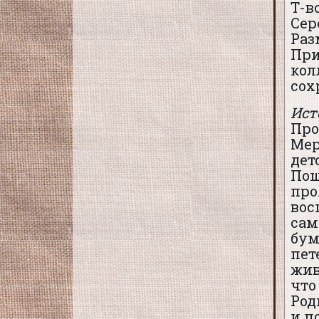
Т-в
Сер
Раз
При
кол
сох
Ист
Про
Мер
дет
Пош
про
вос
сам
бум
пет
жив
что
Род
и п