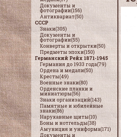
Документы и
фотографии(156)
Антиквариат(50)
СССР
Знаки(305)
Документы и
фотографии(55)
Конверты и открытки(50)
Предметы эпохи(150)
Германский Рейх 1871-1945
Германия до 1933 года(79)
Ордена и медали(50)
Кресты(49)
Военные знаки(80)
Орденские планки и
миниатюры(56)
Знаки организаций(143)
Памятные и юбилейные
знаки(86)
Нарукавные щиты(10)
Боны и нотгельды(38)
Амуниция и униформа(171)
Документы и