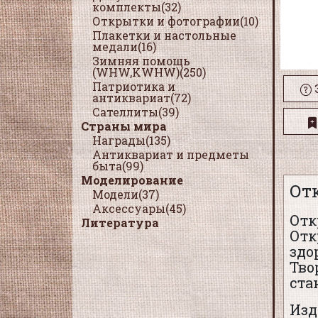
комплекты(32)
Открытки и фотографии(10)
Плакетки и настольные
медали(16)
Зимняя помощь
(WHW,KWHW)(250)
Патриотика и
антиквариат(72)
Сателлиты(39)
Страны мира
Награды(135)
Антиквариат и предметы
быта(99)
Моделирование
Отк
Модели(37)
Аксессуары(45)
Отк
Литература
Отк
здо
Тво
ста
Изд