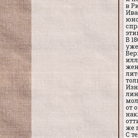
в Р
Ива
юно
спр
эти
В 1
уже
Вер
илл
жен
лит
тол
Изн
лин
мол
от 
нак
отт
же 
С т