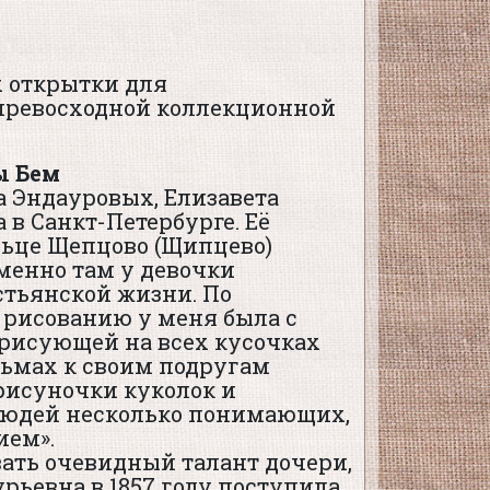
х открытки для
 превосходной коллекционной
ы Бем
а Эндауровых, Елизавета
 в Санкт-Петербурге. Её
льце Щепцово (Щипцево)
менно там у девочки
стьянской жизни. По
рисованию у меня была с
 рисующей на всех кусочках
сьмах к своим подругам
рисуночки куколок и
 людей несколько понимающих,
ием».
ать очевидный талант дочери,
рьевна в 1857 году поступила