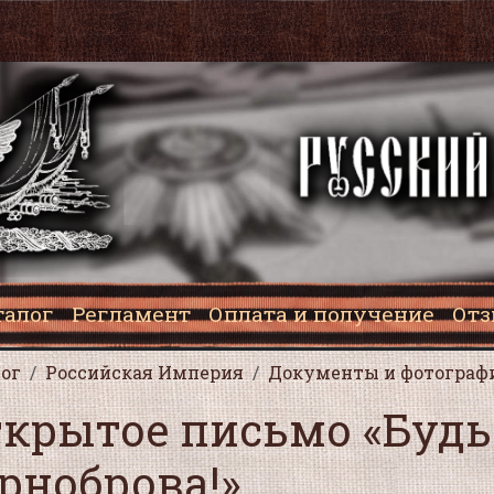
талог
Регламент
Оплата и получение
От
ог
Российская Империя
Документы и фотограф
крытое письмо «Будь
рноброва!»