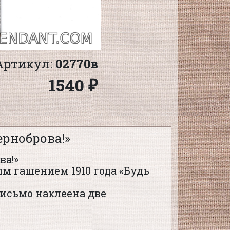
Артикул:
02770в
1540 ₽
ерноброва!»
ва!»
м гашением 1910 года «Будь
исьмо наклеена две