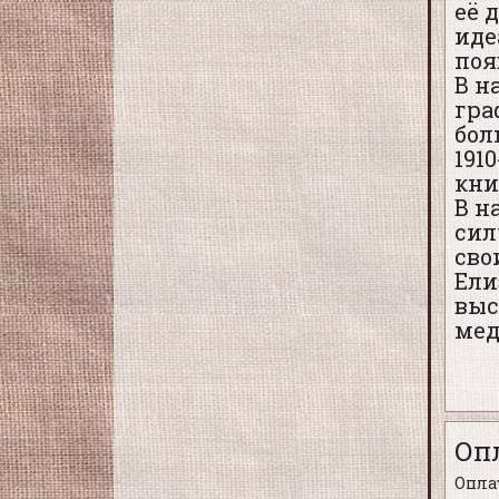
её 
иде
поя
В н
гра
бол
191
кни
В н
сил
сво
Ели
выс
мед
Оп
Оплат