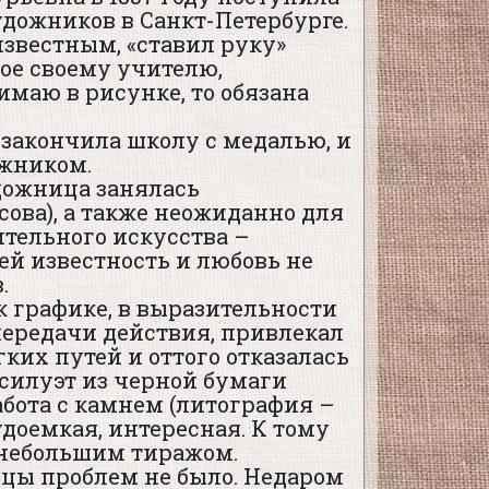
дожников в Санкт-Петербурге.
известным, «ставил руку»
ое своему учителю,
имаю в рисунке, то обязана
 закончила школу с медалью, и
ожником.
удожница занялась
ова), а также неожиданно для
тельного искусства –
ей известность и любовь не
.
к графике, в выразительности
передачи действия, привлекал
ких путей и оттого отказалась
силуэт из черной бумаги
абота с камнем (литография –
удоемкая, интересная. К тому
небольшим тиражом.
цы проблем не было. Недаром