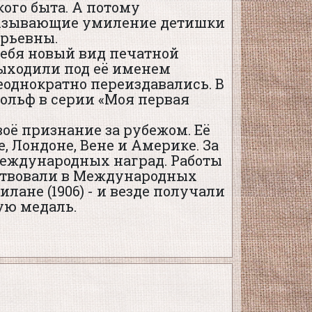
кого быта. А потому
вызывающие умиление детишки
рьевны.
 себя новый вид печатной
выходили под её именем
еоднократно переиздавались. В
 Вольф в серии «Моя первая
оё признание за рубежом. Её
 Лондоне, Вене и Америке. За
еждународных наград. Работы
аствовали в Международных
илане (1906) - и везде получали
ую медаль.