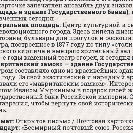
карточке запечатлен ансамбль двух знаков
щадь и здание Государственного банка)
,
аченных сегодня:
тральная площадь:
Центр культурной и с
еволюционного города. Здесь кипела жизн
тораны, бульвары для прогулок и роскошны
тра, построенное в 1877 году по типу «стол
сного кирпича и вмещало зрительный зал н
0-е годы каменный театр сгорел, и сегодня 
вританский замок» — здание Государстве
тром составляло одно из красивейших здан
0 году. За свой экзотический и нарядный 
звали его «мавританским замком». Интерес
цом Иваном Мыркиным в подарок своей жен
ударственный банк Российской империи. 
таврация, чтобы вернуть свой историчес
ик.
мат:
Открытое письмо / Почтовая карточка
ндарт:
«Всемирный почтовый союз. Россия