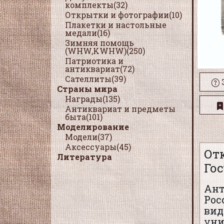
комплекты(32)
Открытки и фотографии(10)
Плакетки и настольные
медали(16)
Зимняя помощь
(WHW,KWHW)(250)
Патриотика и
антиквариат(72)
Сателлиты(39)
Страны мира
Награды(135)
Антиквариат и предметы
быта(101)
Моделирование
Модели(37)
Аксессуары(45)
От
Литература
Го
Ант
Рос
вид
уни