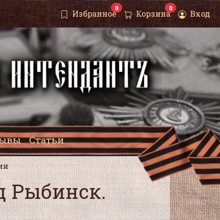
0
0
Избранное
Корзина
Вход
зывы
Статьи
ии
д Рыбинск.