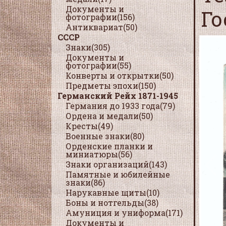
Документы и
Го
фотографии(156)
Антиквариат(50)
СССР
Знаки(305)
Документы и
фотографии(55)
Конверты и открытки(50)
Предметы эпохи(150)
Германский Рейх 1871-1945
Германия до 1933 года(79)
Ордена и медали(50)
Кресты(49)
Военные знаки(80)
Орденские планки и
миниатюры(56)
Знаки организаций(143)
Памятные и юбилейные
знаки(86)
Нарукавные щиты(10)
Боны и нотгельды(38)
Амуниция и униформа(171)
Документы и