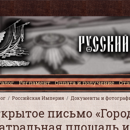
талог
Регламент
Оплата и получение
От
ог
Российская Империя
Документы и фотограф
крытое письмо «Горо
атральная площадь и