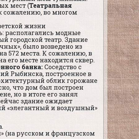
ых мест (
Театральная
 к сожалению, во многом
ветской жизни
ь: располагались модные
й городской театр. Здание
ичных», было возведено из
а 572 места. К сожалению, в
на его месте находится сквер.
нного банка:
Соседство с
ий Рыбинска, построенное в
архитектурный облик горожане
но, что дом был построен
е, но в итоге его занял
Сейчас здание ожидает
кий «элегантный и воздушный»
.
» (на русском и французском