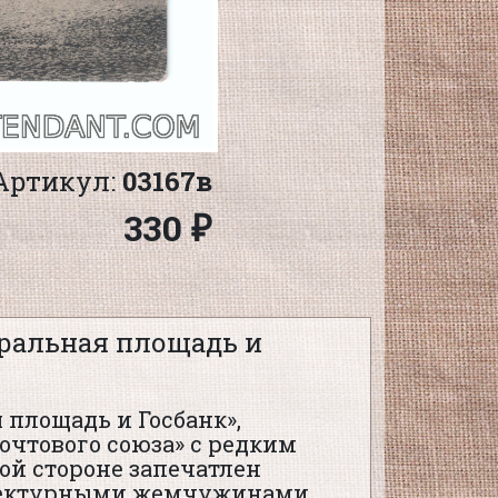
Артикул:
03167в
330 ₽
тральная площадь и
 площадь и Госбанк»,
очтового союза» с редким
ой стороне запечатлен
итектурными жемчужинами.