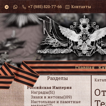
+7 (985) 820-77-66
Контакты
Главная
Ка
Разделы
Катал
Российская Империя
От
Награды(51)
Знаки и жетоны(109)
Те
Настольные и памятные
медали(17)