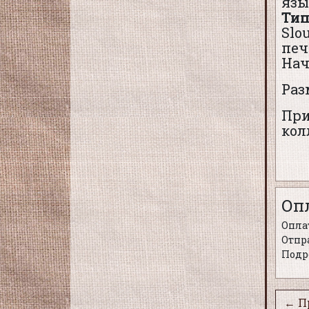
язы
Тип
Slo
печ
Нач
Раз
При
кол
Оп
Оплат
Отпра
Подр
← П