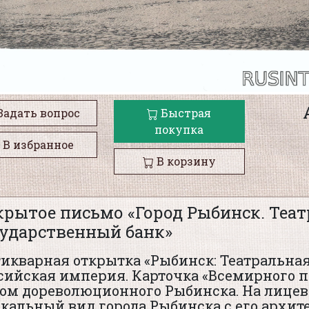
Задать вопрос
Быстрая
покупка
В избранное
В корзину
крытое письмо «Город Рыбинск. Теа
сударственный банк»
икварная открытка «Рыбинск: Театральная
сийская империя. Карточка «Всемирного п
ом дореволюционного Рыбинска. На лицев
кальный вид города Рыбинска с его арх