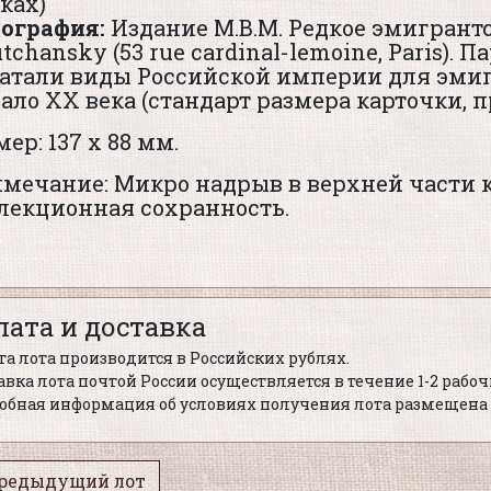
ках)
ография:
Издание М.В.М. Редкое эмигрантс
utchansky (53 rue cardinal-lemoine, Paris).
атали виды Российской империи для эмиг
ало XX века (стандарт размера карточки, п
мер: 137 х 88 мм.
мечание: Микро надрыв в верхней части к
лекционная сохранность.
лата и доставка
а лота производится в Российских рублях.
вка лота почтой России осуществляется в течение 1-2 рабо
обная информация об условиях получения лота размещена 
редыдущий лот