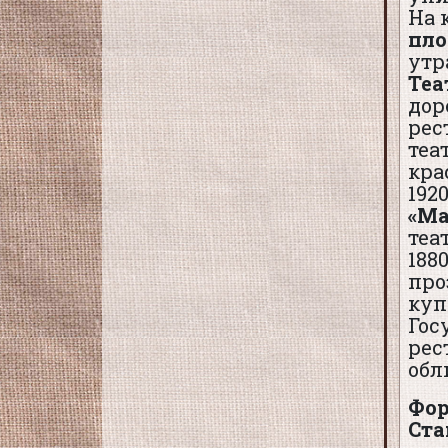
На 
пло
утр
Теа
дор
рес
теа
кра
192
«Ма
теа
188
про
куп
Гос
рес
обл
Фор
Ста