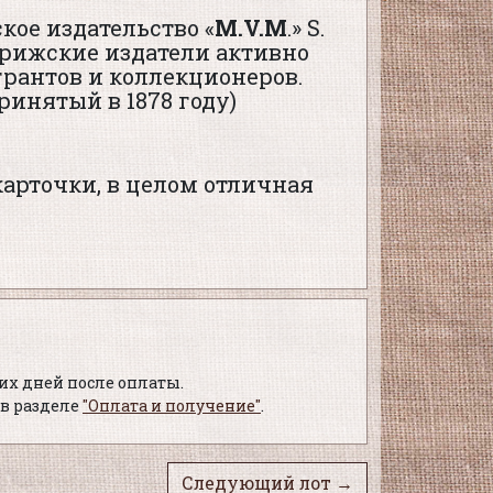
кое издательство «
M.V.M
.» S.
 Парижские издатели активно
рантов и коллекционеров.
ринятый в 1878 году)
арточки, в целом отличная
чих дней после оплаты.
в разделе
"Оплата и получение"
.
Следующий лот →