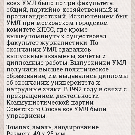
всех УМЛ было по три факультета:
общий, партийно-хозяйственный и
пропагандистский. Исключением был
УМЛ при московском городском
комитете КПСС, где кроме
вышеупомянутых существовал
факультет журналистики. По
окончании УМЛ сдавались
выпускные экзамены, зачёты и
дипломные работы. Выпускники УМЛ
получали высшее политическое
образование, им выдавались дипломы
об окончании университета и
нагрудные знаки. В 1992 году в связи с
прекращением деятельности
Коммунистической партии
Советского Союза все УМЛ были
упразднены.
Томпак, эмаль, анодирование
Размер: 49 х 25 мм