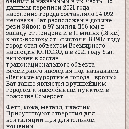
банями и названный в их честь. По
данным переписи 2021 года,
население города составляло 94 092
человека. Бат расположен в долине
реки Эйвон, в 97 милях (156 км) к
западу от Лондона и в 11 милях (18 км)
к юго-востоку от Бристоля. В 1987 году
город стал объектом Всемирного
наследия ЮНЕСКО, а в 2021 году был
включён в состав
транснационального объекта
Всемирного наследия под названием
«Великие курортные города Европы».
Бат также является крупнейшим
городом и населённым пунктом в
графстве Сомерсет.
Фетр, кожа, металл, пластик.
Присутствуют отверстия для
вентиляции при длительном
ношении.