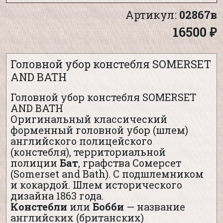
Артикул:
02867в
16500 ₽
Головной убор констебля SOMERSET
AND BATH
Головной убор констебля SOMERSET
AND BATH
Оригинальный классический
форменный головной убор (шлем)
английского полицейского
(констебля), территориальной
полиции
Бат
, графства Сомерсет
(Somerset and Bath). С подшлемником
и кокардой. Шлем исторического
дизайна 1863 года.
Констебли
или
Бобби
— название
английских (британских)