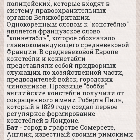
полицейских, которые входят в
систему правоохранительных
органов Великобритании.
Однокоренным словом к "констеблю"
является французское слово
"коннетабль", которое обозначало
главнокомандующего средневековой
Франции. В средневековой Европе
констебли и коннетабли
представляли собой придворных
служащих по хозяйственной части,
предводителей войск, городских
чиновников. Прозвище "бобби"
английские констебли получили от
сокращенного имени Роберта Пиля,
который в 1829 году создал первое
регулярное формирование
констеблей в Лондоне.
Бат
- город в графстве Сомерсете,
Англия, известный своими римскими