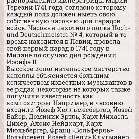
распоряжению императрицы Марии
Терезии 1741 года, согласно которому
каждый полк должен иметь свою
собственную часовню для парадов
войск. Часовня пехотного полка Hoch-
und Deutschmeister № 4, который в то
время находился в Павии, провела
свой первый парад в 1741 году в
Милане по случаю дня рождения
Иосифа II.
Высокое исполнительское мастерство
капеллы объясняется большим
количеством известных музыкантов в
ее рядах, некоторые из которых также
получили известность как
композиторы. Например, в часовню
входили Йозеф Хелльмесбергер, Йозеф
Байер, Доминик Эртль, Карл Михаэль
Цихер, Алоис Нейдхарт, Карл
Мюльбергер, Франц «Вольферль»
Вольфсекер, Йозеф «Пепи» Клугмайер,