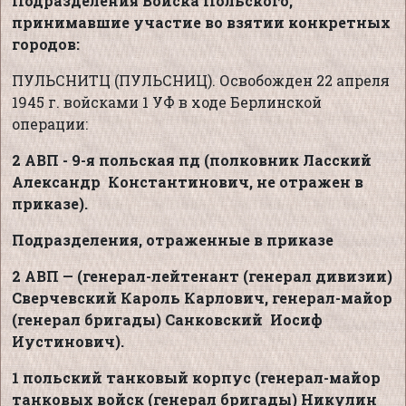
Подразделения Войска Польского,
принимавшие участие во взятии конкретных
городов:
ПУЛЬСНИТЦ (ПУЛЬСНИЦ). Освобожден 22 апреля
1945 г. войсками 1 УФ в ходе Берлинской
операции:
2 АВП - 9-я польская пд (полковник Ласский
Александр Константинович, не отражен в
приказе).
Подразделения, отраженные в приказе
2 АВП — (генерал-лейтенант (генерал дивизии)
Сверчевский Кароль Карлович, генерал-майор
(генерал бригады) Санковский Иосиф
Иустинович).
1 польский танковый корпус (генерал-майор
танковых войск (генерал бригады) Никулин