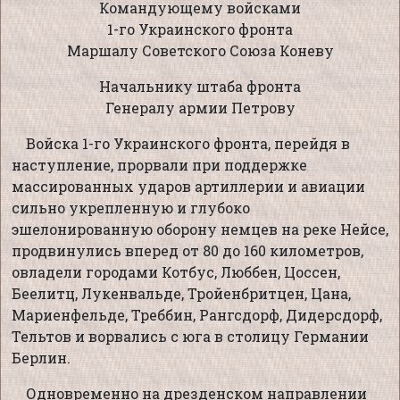
Командующему войсками
1-го Украинского фронта
Маршалу Советского Союза Коневу
Начальнику штаба фронта
Генералу армии Петрову
Войска 1-го Украинского фронта, перейдя в
наступление, прорвали при поддержке
массированных ударов артиллерии и авиации
сильно укрепленную и глубоко
эшелонированную оборону немцев на реке Нейсе,
продвинулись вперед от 80 до 160 километров,
овладели городами Котбус, Люббен, Цоссен,
Беелитц, Лукенвальде, Тройенбритцен, Цана,
Мариенфельде, Треббин, Рангсдорф, Дидерсдорф,
Тельтов и ворвались с юга в столицу Германии
Берлин.
Одновременно на дрезденском направлении