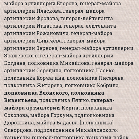
майора артиллерии Егорова, генерал-майора
артиллерии Пласкова, генерал-майора
артиллерии Фролова, генерал-лейтенанта
артиллерии Игнатова, генерал-лейтенанта
артиллерии Рожановича, генерал-майора
артиллерии Лихачева, генерал-майора
артиллерии Зернова, генерал-майора артиллерии
Зражевского, генерал-майора артиллерии
Богдана, полковника Михайлова, генерал-майора
артиллерии Середина, полковника Пасько,
полковника Корчагина, полковника Писарева,
полковника Жигарева, полковника Кобрина,
полковника Блонского, полковника
Викентьева
, полковника Ляшко,
генерал-
майора артиллерии Керпа,
полковника
Соколова, майора Горкуна, подполковника
Дорожкина, майора Бадаева, [полковника]
Скворцова, подполковника Михайловского;
танкисты генерал-полковника танковых войск