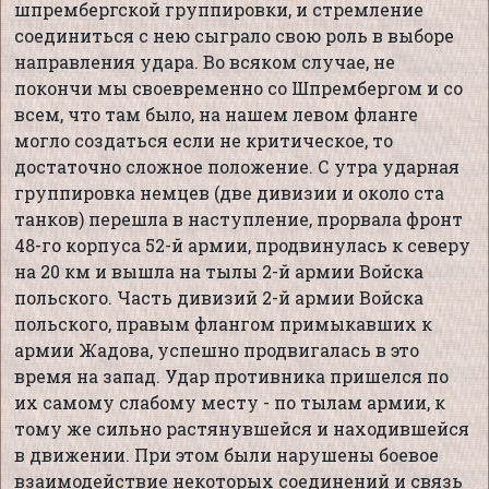
шпрембергской группировки, и стремление
соединиться с нею сыграло свою роль в выборе
направления удара. Во всяком случае, не
покончи мы своевременно со Шпрембергом и со
всем, что там было, на нашем левом фланге
могло создаться если не критическое, то
достаточно сложное положение. С утра ударная
группировка немцев (две дивизии и около ста
танков) перешла в наступление, прорвала фронт
48-го корпуса 52-й армии, продвинулась к северу
на 20 км и вышла на тылы 2-й армии Войска
польского. Часть дивизий 2-й армии Войска
польского, правым флангом примыкавших к
армии Жадова, успешно продвигалась в это
время на запад. Удар противника пришелся по
их самому слабому месту - по тылам армии, к
тому же сильно растянувшейся и находившейся
в движении. При этом были нарушены боевое
взаимодействие некоторых соединений и связь