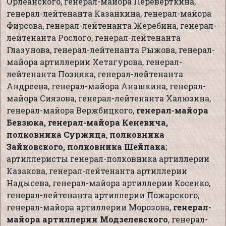
Орлеанского, генерал-майора Переверткина,
генерал-лейтенанта Казанкина, генерал-майора
Фирсова, генерал-лейтенанта Жеребина, генерал-
лейтенанта Рослого, генерал-лейтенанта
Глазунова, генерал-лейтенанта Рыжова, генерал-
майора артиллерии Хетагурова, генерал-
лейтенанта Позняка, генерал-лейтенанта
Андреева, генерал-майора Анашкина, генерал-
майора Сиязова, генерал-лейтенанта Халюзина,
генерал-майора Вержбицкого,
генерал-майора
Бевзюка, генерал-майора Кеневича,
полковника Суржица
,
полковника
Зайковского,
полковника Шейпака
;
артиллеристы генерал-полковника артиллерии
Казакова, генерал-лейтенанта артиллерии
Надысева, генерал-майора артиллерии Косенко,
генерал-лейтенанта артиллерии Пожарского,
генерал-майора артиллерии Морозова,
генерал-
майора артиллерии Модзелевского
, генерал-