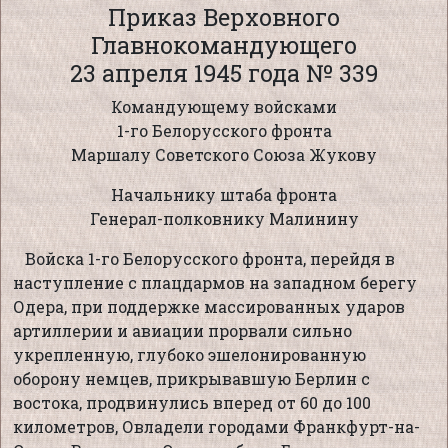
Приказ Верховного
Главнокомандующего
23 апреля 1945 года № 339
Командующему войсками
1-го Белорусского фронта
Маршалу Советского Союза Жукову
Начальнику штаба фронта
Генерал-полковнику Малинину
Войска 1-го Белорусского фронта, перейдя в
наступление с плацдармов на западном берегу
Одера, при поддержке массированных ударов
артиллерии и авиации прорвали сильно
укрепленную, глубоко эшелонированную
оборону немцев, прикрывавшую Берлин с
востока, продвинулись вперед от 60 до 100
километров, Овладели городами Франкфурт-на-