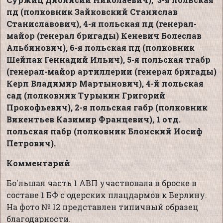
пд (полковник Зайковский Станислав
Станиславович), 4-я польская пд (генерал-
майор (генерал бригады) Кеневич Болеслав
Альбинович),
6-я польская пд (полковник
Шейпак Геннадий Ильич), 5-я польская тгабр
(генерал-майор артиллерии (генерал бригады)
Керп Владимир Мартынович), 4-й польская
сад (полковник Турыкин Григорий
Прокофьевич), 2-я польская габр (полковник
Викентьев Казимир Францевич), 1 отд.
польская пабр (полковник Блонский Иосиф
Петрович).
Комментарий
Бо'льшая часть 1 АВП участвовала в броске в
составе 1 БФ с одерских плацдармов к Берлину.
На фото № 12 представлен типичный образец
благодарности.