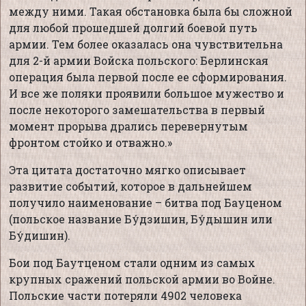
между ними. Такая обстановка была бы сложной
для любой прошедшей долгий боевой путь
армии. Тем более оказалась она чувствительна
для 2-й армии Войска польского: Берлинская
операция была первой после ее сформирования.
И все же поляки проявили большое мужество и
после некоторого замешательства в первый
момент прорыва дрались перевернутым
фронтом стойко и отважно.»
Эта цитата достаточно мягко описывает
развитие событий, которое в дальнейшем
получило наименование – битва под Бауценом
(польское название Бу́дзишин, Бу́дышин или
Бу́дишин).
Бои под Баутценом стали одним из самых
крупных сражений польской армии во Войне.
Польские части потеряли 4902 человека