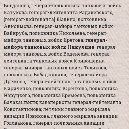
Богданова, генерал-полковника танковых войск
Катукова, генерал-лейтенанта Радзиевского,
[генерал-лейтенанта] Шалина, полковника
Анисимова, генерал-майора танковых войск
Вайнруба, полковника Николаева, генерал-
майора танковых войск Кретова,
генерал-
майора танковых войск Никулина
, генерал-
майора танковых войск Веденеева, генерал-
лейтенанта танковых войск Кривошеина,
генерал-майора танковых войск Телякова,
полковника Бабаджаняна, генерал-майора
Дремова, генерал-лейтенанта танковых войск
Кириченко, полковника Юренкова, полковника
Наруцкого, полковника Еремеева, полковника
Бачакашвили; кавалеристы генерал-лейтенанта
Константинова; летчики главного маршала
авиации Новикова, главного маршала авиации
Голованова, генерал-полковника авиации