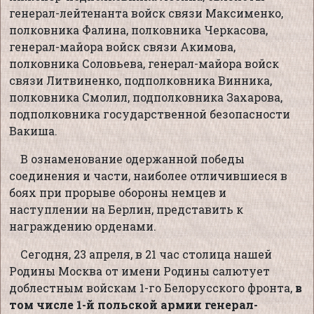
генерал-лейтенанта войск связи Максименко,
полковника Фалина, полковника Черкасова,
генерал-майора войск связи Акимова,
полковника Соловьева, генерал-майора войск
связи Литвиненко, подполковника Винника,
полковника Смолил, подполковника Захарова,
подполковника государственной безопасности
Вакиша.
В ознаменование одержанной победы
соединения и части, наиболее отличившиеся в
боях при прорыве обороны немцев и
наступлении на Берлин, представить к
награждению орденами.
Сегодня, 23 апреля, в 21 час столица нашей
Родины Москва от имени Родины салютует
доблестным войскам 1-го Белорусского фронта,
в
том числе 1-й польской армии генерал-