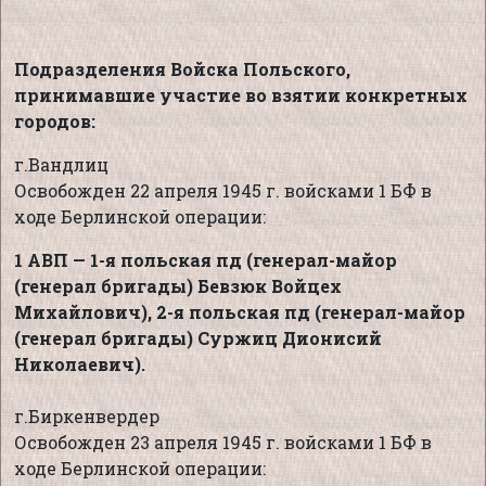
Подразделения Войска Польского,
принимавшие участие во взятии конкретных
городов:
г.Вандлиц
Освобожден 22 апреля 1945 г. войсками 1 БФ в
ходе Берлинской операции:
1 АВП — 1-я польская пд (генерал-майор
(генерал бригады) Бевзюк Войцех
Михайлович), 2-я польская пд (генерал-майор
(генерал бригады) Суржиц Дионисий
Николаевич).
г.Биркенвердер
Освобожден 23 апреля 1945 г. войсками 1 БФ в
ходе Берлинской операции: