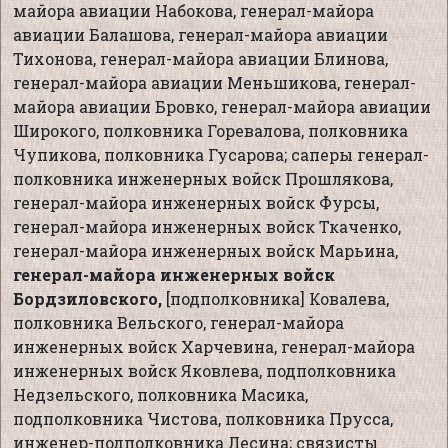
майора авиации Набокова, генерал-майора
авиации Балашова, генерал-майора авиации
Тихонова, генерал-майора авиации Блинова,
генерал-майора авиации Меньшикова, генерал-
майора авиации Бровко, генерал-майора авиации
Широкого, полковника Горевалова, полковника
Чупикова, полковника Гусарова; саперы генерал-
полковника инженерных войск Прошлякова,
генерал-майора инженерных войск Фурсы,
генерал-майора инженерных войск Ткаченко,
генерал-майора инженерных войск Марьина,
генерал-майора инженерных войск
Бордзиловского,
[подполковника] Ковалева,
полковника Вельского, генерал-майора
инженерных войск Харчевина, генерал-майора
инженерных войск Яковлева, подполковника
Недзельского, полковника Масика,
подполковника Чистова, полковника Прусса,
инженер-подполковника Лесина; связисты