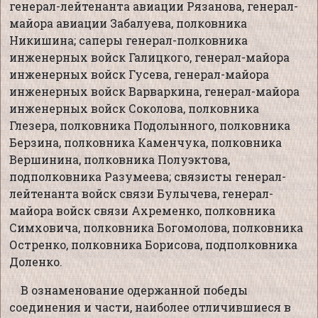
генерал-лейтенанта авиации Рязанова, генерал-
майора авиации Забалуева, полковника
Никишина; саперы генерал-полковника
инженерных войск Галицкого, генерал-майора
инженерных войск Гусева, генерал-майора
инженерных войск Варваркина, генерал-майора
инженерных войск Соколова, полковника
Глезера, полковника Подолынного, полковника
Берзина, полковника Каменчука, полковника
Вершинина, полковника Полуэктова,
подполковника Разумеева; связисты генерал-
лейтенанта войск связи Булычева, генерал-
майора войск связи Ахременко, полковника
Симховича, полковника Богомолова, полковника
Остренко, полковника Борисова, подполковника
Доленко.
В ознаменование одержанной победы
соединения и части, наиболее отличившиеся в