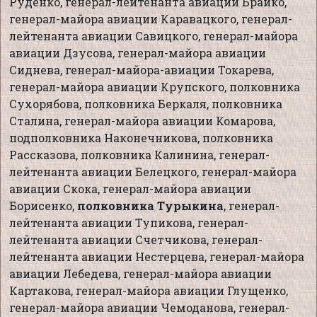
Руденко, генерал-лейтенанта авиации Брайко,
генерал-майора авиации Каравацкого, генерал-
лейтенанта авиации Савицкого, генерал-майора
авиации Дзусова, генерал-майора авиации
Сиднева, генерал-майора-авиации Токарева,
генерал-майора авиации Крупского, полковника
Сухорябова, полковника Беркаля, полковника
Сталина, генерал-майора авиации Комарова,
подполковника Наконечникова, полковника
Рассказова, полковника Калинина, генерал-
лейтенанта авиации Белецкого, генерал-майора
авиации Скока, генерал-майора авиации
Борисенко,
полковника Турыкина
, генерал-
лейтенанта авиации Тупикова, генерал-
лейтенанта авиации Счетчикова, генерал-
лейтенанта авиации Нестерцева, генерал-майора
авиации Лебедева, генерал-майора авиации
Картакова, генерал-майора авиации Глущенко,
генерал-майора авиации Чемоданова, генерал-