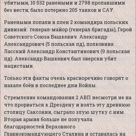
убитыми, 10 532 ранеными и 2798 пропавшими
без вести; было потеряно 205 танков и САУ.
Ранеными попали в плен 2 командира польских
дивизий: генерал-майор (генерал бригады), Герой
Советского Союза Вашкевич Александр
Александрович (5 польская пд), полковник
Ласский Александр Константинович (9 польская
пд). Александр Вашкевич был зверски убит
нацистами.
Только эти факты очень красноречиво говорят о
накале боёв в последнее дни Войны.
Стремление командования 2 АВП несмотря не на
что прорваться к Дрездену и взять эту древнюю
столицу Саксонии, сыграло злую шутку с ним.
Вторая армия больше не получала
благодарностей Верховного
Главнокомандующего Сталина и оставалась на