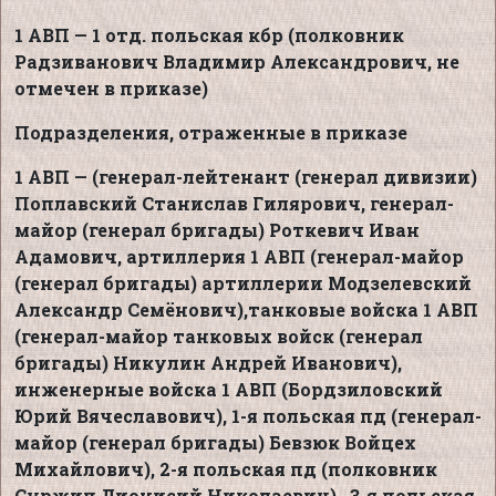
1 АВП — 1 отд. польская кбр (полковник
Радзиванович Владимир Александрович, не
отмечен в приказе)
Подразделения, отраженные в приказе
1 АВП — (генерал-лейтенант (генерал дивизии)
Поплавский Станислав Гилярович, генерал-
майор (генерал бригады) Роткевич Иван
Адамович, артиллерия 1 АВП (генерал-майор
(генерал бригады) артиллерии Модзелевский
Александр Семёнович),танковые войска 1 АВП
(генерал-майор танковых войск (генерал
бригады) Никулин Андрей Иванович),
инженерные войска 1 АВП (Бордзиловский
Юрий Вячеславович),
1-я польская пд (генерал-
майор (генерал бригады) Бевзюк Войцех
Михайлович), 2-я польская пд (полковник
Суржиц Дионисий Николаевич), 3-я польская