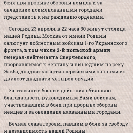
боях при прорыве обороны немцев и за
овладение поименованными городами,
представить к награждению орденами.
Сегодня, 23 апреля, в 22 часа 30 минут столица
нашей Родины Москва от имени Родины
салютует доблестным войскам 1-го Украинского
фронта,
в том числе 2-й польской армии
генерал-лейтенанта Сверчевского
,
прорвавшимся к Берлину и вышедшим на реку
Эльба, двадцатью артиллерийскими залпами из
двухсот двадцати четырех орудий.
За отличные боевые действия объявляю
благодарность руководимым Вами войскам,
участвовавшим в боях при прорыве обороны
немцев и за овладение названными городами.
Вечная слава героям, павшим в боях за свободу
и независимость нашей Родины!