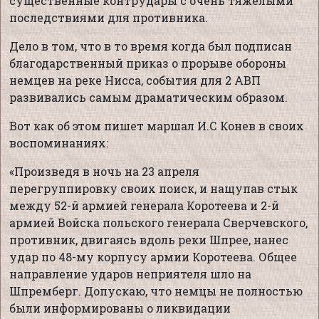
существенные контрудары с очень тяжёлыми
последствиями для противника.
Дело в том, что в то время когда был подписан
благодарственный приказ о прорыве обороны
немцев на реке Нисса, события для 2 АВП
развивались самым драматическим образом.
Вот как об этом пишет маршал И.С Конев в своих
воспоминаниях:
«Произведя в ночь на 23 апреля
перегруппировку своих поиск, и нащупав стык
между 52-й армией генерала Коротеева и 2-й
армией Войска польского генерала Сверчевского,
противник, двигаясь вдоль реки Шпрее, нанес
удар по 48-му корпусу армии Коротеева. Общее
направление ударов неприятеля шло на
Шпремберг. Допускаю, что немцы не полностью
были информированы о ликвидации