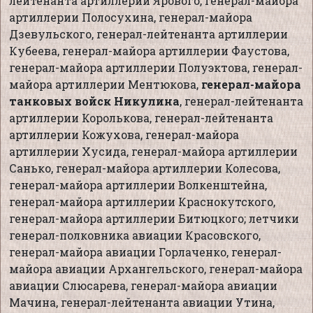
лейтенанта артиллерии Ярового, генерал-майора
артиллерии Полосухина, генерал-майора
Дзевульского, генерал-лейтенанта артиллерии
Кубеева, генерал-майора артиллерии Фаустова,
генерал-майора артиллерии Полуэктова, генерал-
майора артиллерии Ментюкова,
генерал-майора
танковых войск Никулина
, генерал-лейтенанта
артиллерии Королькова, генерал-лейтенанта
артиллерии Кожухова, генерал-майора
артиллерии Хусида, генерал-майора артиллерии
Санько, генерал-майора артиллерии Колесова,
генерал-майора артиллерии Волкенштейна,
генерал-майора артиллерии Краснокутского,
генерал-майора артиллерии Битюцкого; летчики
генерал-полковника авиации Красовского,
генерал-майора авиации Горлаченко, генерал-
майора авиации Архангельского, генерал-майора
авиации Слюсарева, генерал-майора авиации
Мачина, генерал-лейтенанта авиации Утина,