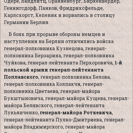
Одере, Вандлитц, Ораниенбург, Биркенвердер,
Геннигсдорф, Панков, Фридрихсфельде,
Карлсхорст, Кепеник и ворвались в столицу
Германии Берлин.
В боях при прорыве обороны немцев и
наступлении на Берлин отличились войска
генерал-полковника Кузнецова, генерал-
полковника Берзарина, генерал-полковника
Чуйкова, генерал-лейтенанта Перхоровича,
1-й
польской армии генерал-лейтенанта
Поплавского
, генерал-полковника Белова,
генерал-полковника Колпакчи, генерал-
полковника Цветаева, генерал-майора
Букштыновича, генерал-майора Кущева, генерал-
майора Белявского, генерал-лейтенанта
Лукьянченко,
генерал-майора Роткевича
,
генерал-лейтенанта Пулко-Дмитриева, генерал-
майора Владимирского, генерал-майора