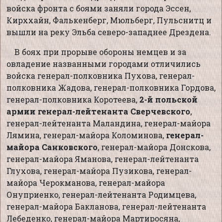
войска фронта с боями заняли города Эссен,
Кирххайн, Фалькенберг, Мюльберг, Пульснитц и
вышли на реку Эльба северо-западнее Дрездена.
В боях при прорыве обороны немцев и за
овладение названными городами отличились
войска генерал-полковника Пухова, генерал-
полковника Жадова, генерал-полковника Гордова,
генерал-полковника Коротеева,
2-й польской
армии генерал-лейтенанта Сверчевского
,
генерал-лейтенанта Маландина, генерал-майора
Лямина, генерал-майора Коломинова,
генерал-
майора Санковского
, генерал-майора Донскова,
генерал-майора Яманова, генерал-лейтенанта
Глухова, генерал-майора Пузикова, генерал-
майора Черокманова, генерал-майора
Онуприенко, генерал-лейтенанта Родимцева,
генерал-майора Бакланова, генерал-лейтенанта
Лебеденко, генерал-майора Мартиросяна,