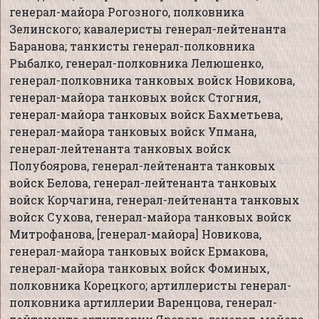
генерал-майора Рогозного, полковника
Зелинского; кавалеристы генерал-лейтенанта
Баранова; танкисты генерал-полковника
Рыбалко, генерал-полковника Лелюшенко,
генерал-полковника танковых войск Новикова,
генерал-майора танковых войск Стогния,
генерал-майора танковых войск Бахметьева,
генерал-майора танковых войск Упмана,
генерал-лейтенанта танковых войск
Полубоярова, генерал-лейтенанта танковых
войск Белова, генерал-лейтенанта танковых
войск Корчагина, генерал-лейтенанта танковых
войск Сухова, генерал-майора танковых войск
Митрофанова, [генерал-майора] Новикова,
генерал-майора танковых войск Ермакова,
генерал-майора танковых войск Фоминых,
полковника Корецкого; артиллеристы генерал-
полковника артиллерии Варенцова, генерал-